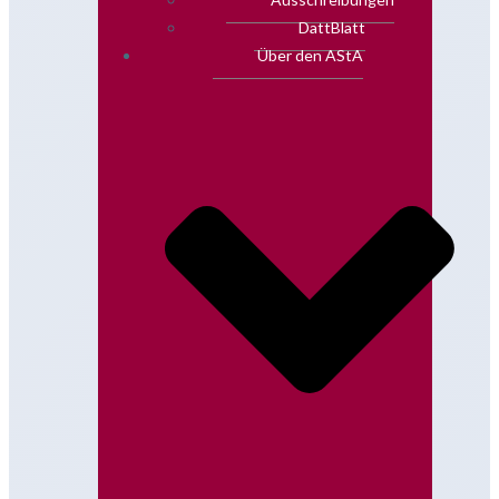
DattBlatt
Über den AStA