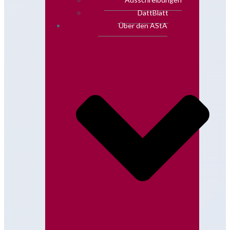
DattBlatt
Über den AStA