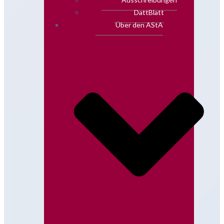
DattBlatt
Über den AStA