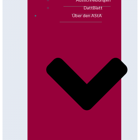
DattBlatt
Über den AStA