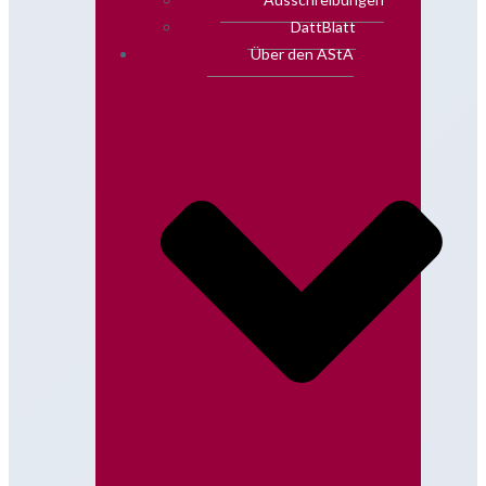
DattBlatt
Über den AStA