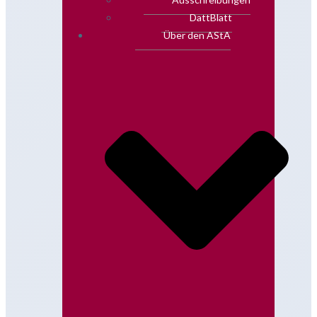
DattBlatt
Über den AStA