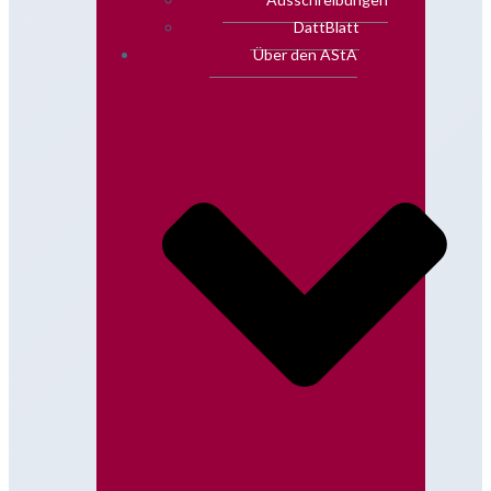
DattBlatt
Über den AStA