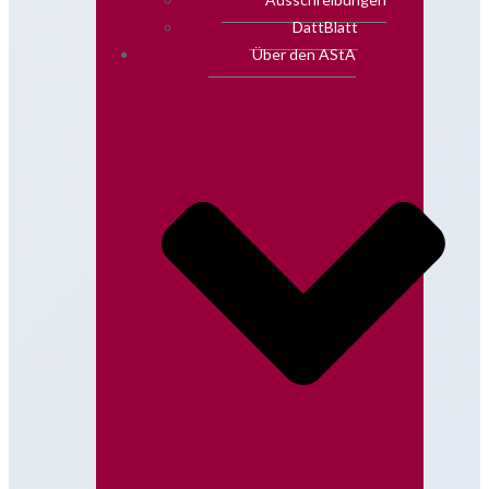
DattBlatt
Über den AStA