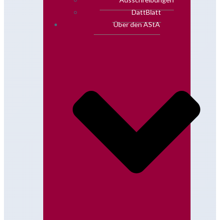
DattBlatt
Über den AStA